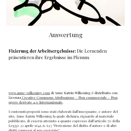
Auswertung
Fixierung der Arbeitsergebnisse:
Die Lernenden
präsentieren ihre Ergebnisse im Plenum.
www.anne-wilkening.com
di Anne Katrin Wilkening è distribuito con
Licenza
Creative Commons Attribuzione – Non commerciale – Non
opere derivate 4.0 Internazionale
.
I contenuti proposti sono stati elaborati dall’insegnante, e autore del
sito, Anne Katrin Wilkening la quale dichiara, riguardo al materiale
pubblicato, di essersi attenuto a quanto espresso dall’articolo 70 della
Legge 22 aprile 1941, n. 633 “Protezione del diritto d’autore e di altri
diritti connessi al suo esercizio”.